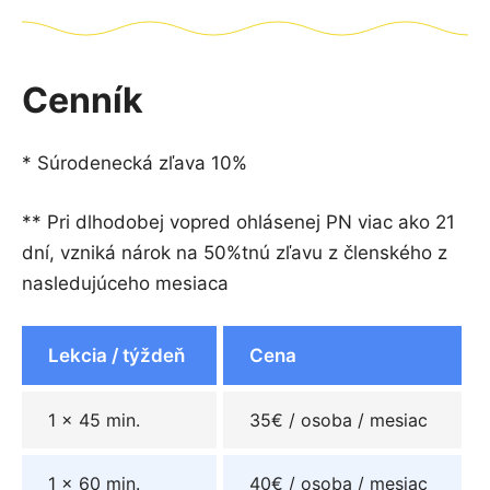
Cenník
* Súrodenecká zľava 10%
** Pri
dlhodobej vopred ohlásenej PN viac ako 21
dní, vzniká n
árok na 50%tnú zľavu z členského z
nasledujúceho mesiaca
Lekcia / týždeň
Cena
1 x 45 min.
35€ / osoba / mesiac
1 x 60 min.
40€ / osoba / mesiac