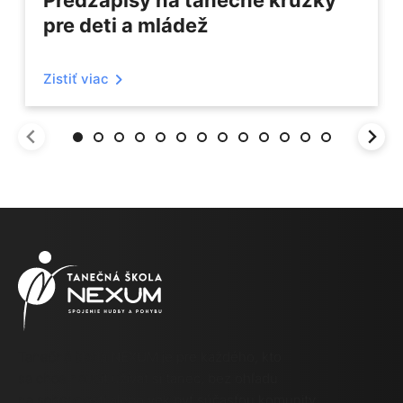
pre deti a mládež
Zistiť viac
Tanečná škola NEXUM je pre každého, kto
sa chce naučiť užívať si tanec, bez ohľadu
na schopnosti alebo vek byť súčasťou komunity