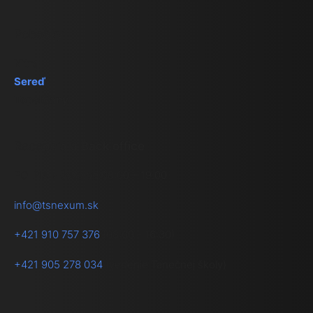
Pobočky
Nitra
Sereď
Topoľčany
Recepcia a Back office
PO-PIA v čase od 08:00 – 19.00
info@tsnexum.sk
+421 910 757 376
(08:00 - 16:30)
+421 905 278 034
(vedenie Tanečnej školy)