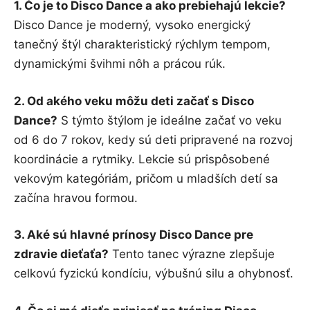
1. Čo je to Disco Dance a ako prebiehajú lekcie?
Disco Dance je moderný, vysoko energický
tanečný štýl charakteristický rýchlym tempom,
dynamickými švihmi nôh a prácou rúk.
2. Od akého veku môžu deti začať s Disco
Dance?
S týmto štýlom je ideálne začať vo veku
od 6 do 7 rokov, kedy sú deti pripravené na rozvoj
koordinácie a rytmiky. Lekcie sú prispôsobené
vekovým kategóriám, pričom u mladších detí sa
začína hravou formou.
3. Aké sú hlavné prínosy Disco Dance pre
zdravie dieťaťa?
Tento tanec výrazne zlepšuje
celkovú fyzickú kondíciu, výbušnú silu a ohybnosť.