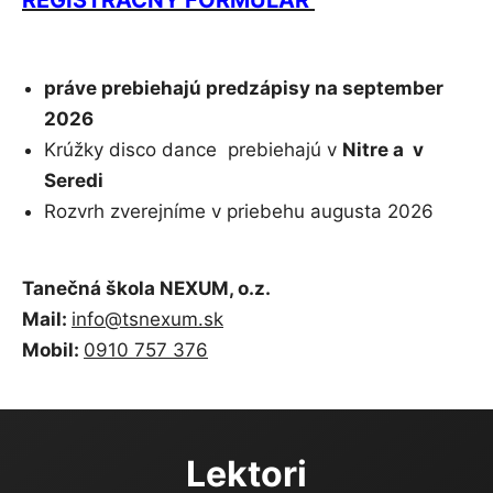
REGISTRAČNÝ FORMULÁR
práve prebiehajú predzápisy na september
2026
Krúžky disco dance prebiehajú v
Nitre a v
Seredi
Rozvrh zverejníme v priebehu augusta 2026
Tanečná škola NEXUM, o.z.
Mail:
info@tsnexum.sk
Mobil:
0910 757 376
Lektori