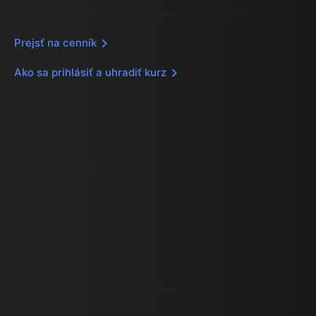
plnej priateľskosti, oddanosti a pozitívnej energie.
Prejsť na cenník
Ako sa prihlásiť a uhradiť kurz
Facebook
Instagram
YouTube
Fakturačné údaje
Tanečná škola NEXUM, o.z.
Holotka 6, Zbehy, 951 42
IČO:
54 404 789
DIČ:
2121690538
IBAN:
SK49 1100 0000 0029 4112 4303