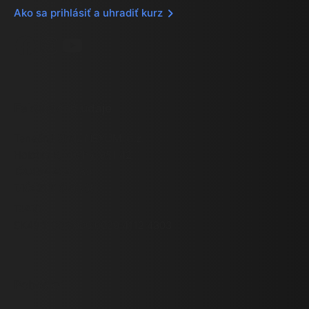
Ako sa prihlásiť a uhradiť kurz
Facebook
Instagram
YouTube
Fakturačné údaje
Tanečná škola NEXUM, o.z.
Holotka 6, Zbehy, 951 42
IČO:
54 404 789
DIČ:
2121690538
IBAN:
SK49 1100 0000 0029 4112 4303
Pobočky