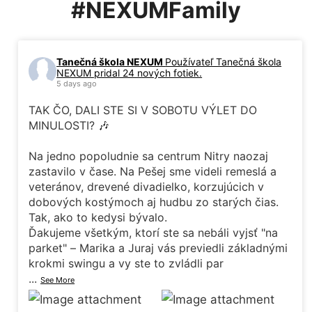
#NEXUMFamily
Tanečná škola NEXUM
Používateľ Tanečná škola
NEXUM pridal 24 nových fotiek.
5 days ago
TAK ČO, DALI STE SI V SOBOTU VÝLET DO
MINULOSTI? 🎶
Na jedno popoludnie sa centrum Nitry naozaj
zastavilo v čase. Na Pešej sme videli remeslá a
veteránov, drevené divadielko, korzujúcich v
dobových kostýmoch aj hudbu zo starých čias.
Tak, ako to kedysi bývalo.
Ďakujeme všetkým, ktorí ste sa nebáli vyjsť "na
parket" – Marika a Juraj vás previedli základnými
krokmi swingu a vy ste to zvládli par
...
See More