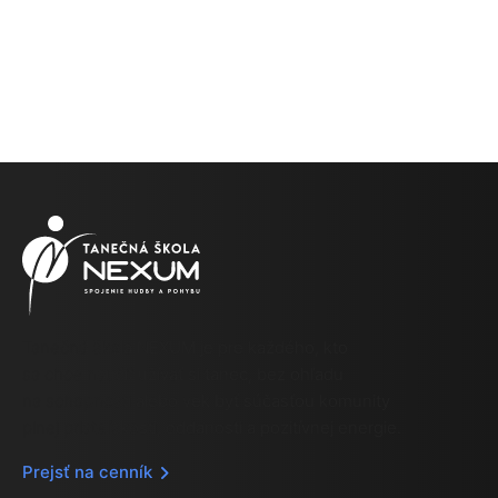
Tanečná škola NEXUM je pre každého, kto
sa chce naučiť užívať si tanec, bez ohľadu
na schopnosti alebo vek byť súčasťou komunity
plnej priateľskosti, oddanosti a pozitívnej energie.
Prejsť na cenník