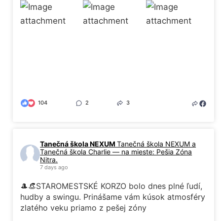
104
2
3
Tanečná škola NEXUM
Tanečná škola NEXUM a
Tanečná škola Charlie — na mieste: Pešia Zóna
Nitra.
7 days ago
🎩👒STAROMESTSKÉ KORZO bolo dnes plné ľudí,
hudby a swingu. Prinášame vám kúsok atmosféry
zlatého veku priamo z pešej zóny