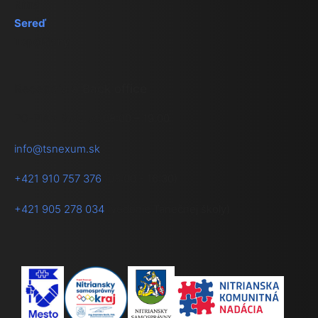
Nitra
Sereď
Topoľčany
Recepcia a Back office
PO-PIA v čase od 08:00 – 19.00
info@tsnexum.sk
+421 910 757 376
(08:00 - 16:30)
+421 905 278 034
(vedenie Tanečnej školy)