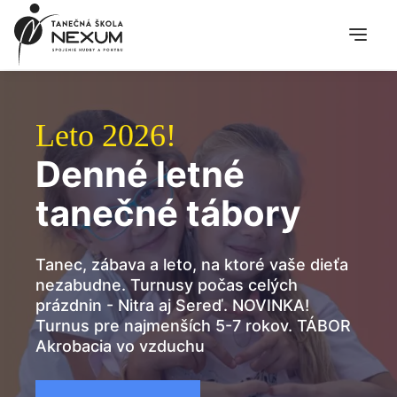
Preskočiť
na
obsah
Menu
Leto 2026!
Denné letné
tanečné tábory
Tanec, zábava a leto, na ktoré vaše dieťa
nezabudne. Turnusy počas celých
prázdnin - Nitra aj Sereď. NOVINKA!
Turnus pre najmenších 5-7 rokov. TÁBOR
Akrobacia vo vzduchu