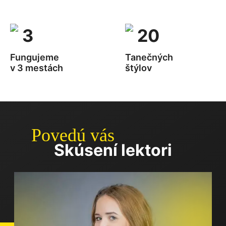
3
20
Fungujeme
Tanečných
v 3 mestách
štýlov
Povedú vás
Skúsení lektori
.
D
S