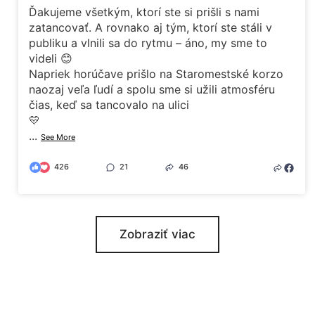
Ďakujeme všetkým, ktorí ste si prišli s nami
zatancovať. A rovnako aj tým, ktorí ste stáli v
publiku a vlnili sa do rytmu – áno, my sme to
videli 😊
Napriek horúčave prišlo na Staromestské korzo
naozaj veľa ľudí a spolu sme si užili atmosféru
čias, keď sa tancovalo na ulici
💛
...
See More
426
21
46
Zobraziť viac