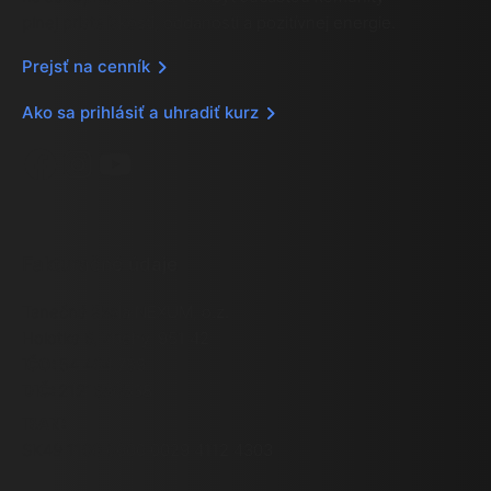
plnej priateľskosti, oddanosti a pozitívnej energie.
Prejsť na cenník
Ako sa prihlásiť a uhradiť kurz
Facebook
Instagram
YouTube
Fakturačné údaje
Tanečná škola NEXUM, o.z.
Holotka 6, Zbehy, 951 42
IČO:
54 404 789
DIČ:
2121690538
IBAN:
SK49 1100 0000 0029 4112 4303