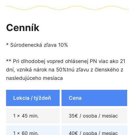
Cenník
* Súrodenecká zľava 10%
** Pri
dlhodobej vopred ohlásenej PN viac ako 21
dní, vzniká n
árok na 50%tnú zľavu z členského z
nasledujúceho mesiaca
Lekcia / týždeň
Cena
1 x 45 min.
35€ / osoba / mesiac
1 x 60 min.
40€ / osoba / mesiac