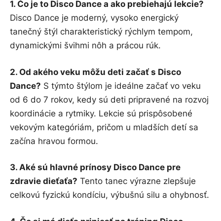
1. Čo je to Disco Dance a ako prebiehajú lekcie?
Disco Dance je moderný, vysoko energický
tanečný štýl charakteristický rýchlym tempom,
dynamickými švihmi nôh a prácou rúk.
2. Od akého veku môžu deti začať s Disco
Dance?
S týmto štýlom je ideálne začať vo veku
od 6 do 7 rokov, kedy sú deti pripravené na rozvoj
koordinácie a rytmiky. Lekcie sú prispôsobené
vekovým kategóriám, pričom u mladších detí sa
začína hravou formou.
3. Aké sú hlavné prínosy Disco Dance pre
zdravie dieťaťa?
Tento tanec výrazne zlepšuje
celkovú fyzickú kondíciu, výbušnú silu a ohybnosť.