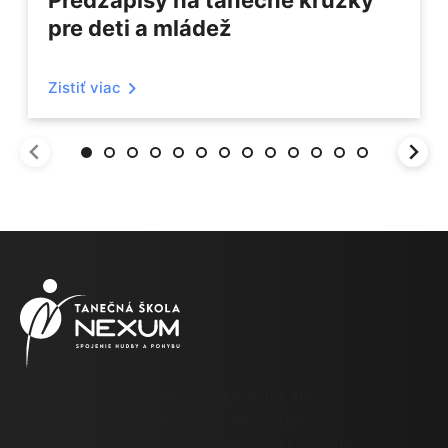
pre deti a mládež
Zistiť viac
Tanečná škola NEXUM je pre každého, kto
sa chce naučiť užívať si tanec, bez ohľadu
na schopnosti alebo vek byť súčasťou komunity