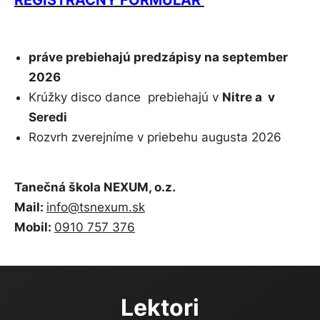
REGISTRAČNÝ FORMULÁR
práve prebiehajú predzápisy na september
2026
Krúžky disco dance prebiehajú v
Nitre a v
Seredi
Rozvrh zverejníme v priebehu augusta 2026
Tanečná škola NEXUM, o.z.
Mail:
info@tsnexum.sk
Mobil:
0910 757 376
Lektori