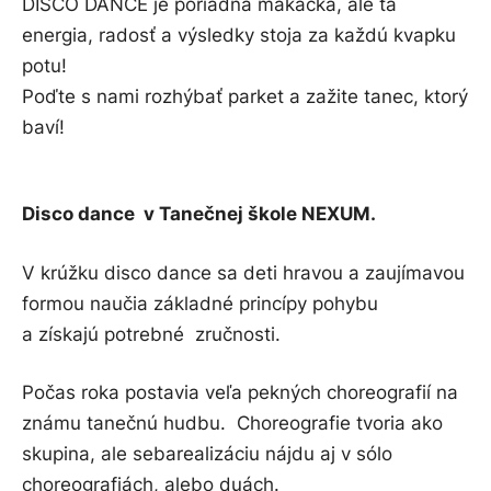
DISCO DANCE je poriadna makačka, ale tá
energia, radosť a výsledky stoja za každú kvapku
potu!
Poďte s nami rozhýbať parket a zažite tanec, ktorý
baví!
Disco dance v Tanečnej škole NEXUM.
V krúžku disco dance sa deti hravou a zaujímavou
formou naučia základné princípy pohybu
a získajú potrebné zručnosti.
Počas roka postavia veľa pekných choreografií na
známu tanečnú hudbu. Choreografie tvoria ako
skupina, ale sebarealizáciu nájdu aj v sólo
choreografiách, alebo duách.