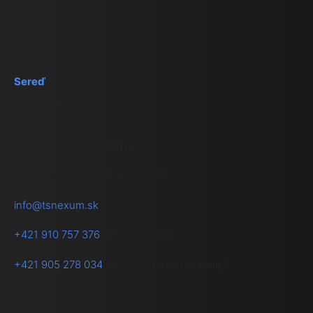
Pobočky
Nitra
Sereď
Topoľčany
Recepcia a Back office
PO-PIA v čase od 08:00 – 19.00
info@tsnexum.sk
+421 910 757 376
(08:00 - 16:30)
+421 905 278 034
(vedenie Tanečnej školy)