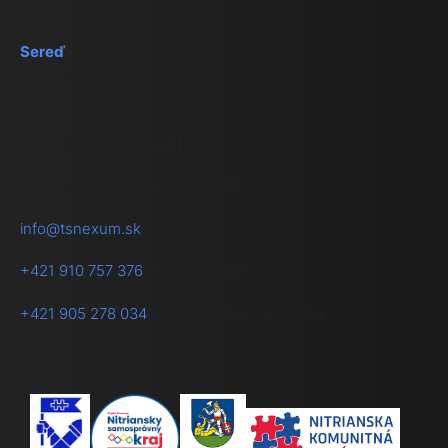
Nitra
Sereď
Topoľčany
Recepcia a Back office
PO-PIA v čase od 08:00 – 19.00
info@tsnexum.sk
+421 910 757 376
(08:00 - 16:30)
+421 905 278 034
(vedenie Tanečnej školy)