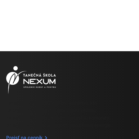
Tanečná škola NEXUM je pre každého, kto
sa chce naučiť užívať si tanec, bez ohľadu
na schopnosti alebo vek byť súčasťou komunity
plnej priateľskosti, oddanosti a pozitívnej energie.
Prejsť na cenník