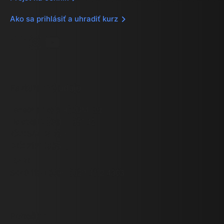
Ako sa prihlásiť a uhradiť kurz
Facebook
Instagram
YouTube
Fakturačné údaje
Tanečná škola NEXUM, o.z.
Holotka 6, Zbehy, 951 42
IČO:
54 404 789
DIČ:
2121690538
IBAN:
SK49 1100 0000 0029 4112 4303
Pobočky